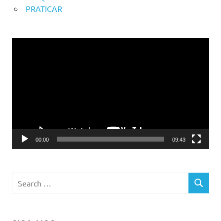
PRATICAR
Reprodutor
de
vídeo
00:00
09:43
Search
SEARCH
for: