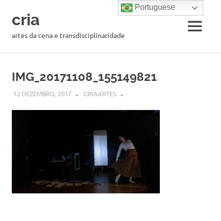
Portuguese
cria
MENU
artes da cena e transdisciplinaridade
Skip
to
IMG_20171108_155149821
content
12 DEZEMBRO, 2017
CRIAARTES