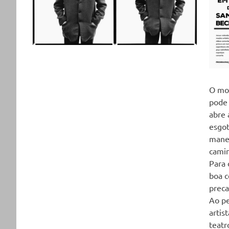
O mom
pode 
abre 
esgot
manei
camin
Para 
boa c
preca
Ao pe
artis
teatr