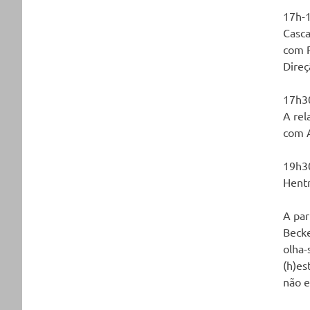
17h-1
Casc
com P
Direç
17h30
A rel
com 
19h30
Hent
A par
Becke
olha-
(h)es
não e