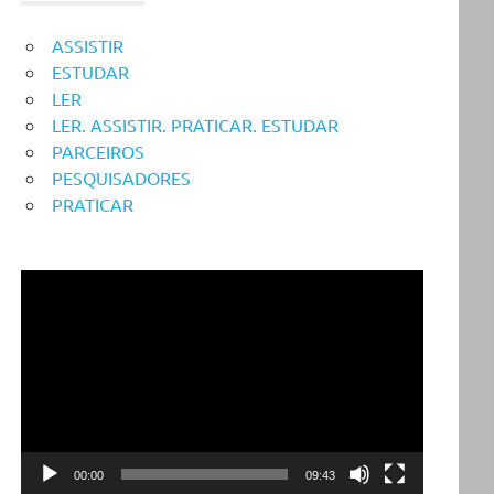
ASSISTIR
ESTUDAR
LER
LER. ASSISTIR. PRATICAR. ESTUDAR
PARCEIROS
PESQUISADORES
PRATICAR
Reprodutor
de
vídeo
00:00
09:43