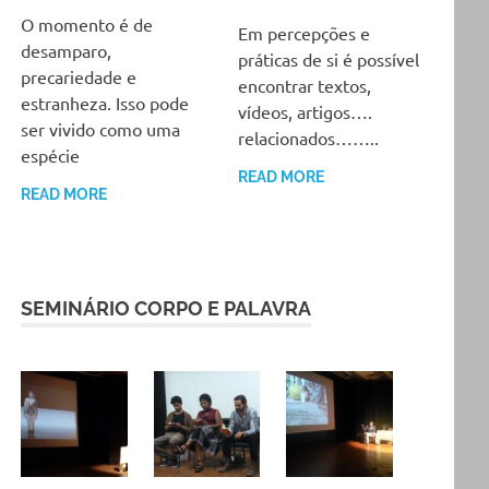
20 DEZEMBRO, 2017
CRIAARTES
1 DEZEMBRO, 2017
CRIAARTES
O momento é de
Em percepções e
desamparo,
práticas de si é possível
precariedade e
encontrar textos,
estranheza. Isso pode
vídeos, artigos….
ser vivido como uma
relacionados……..
espécie
READ MORE
READ MORE
SEMINÁRIO CORPO E PALAVRA