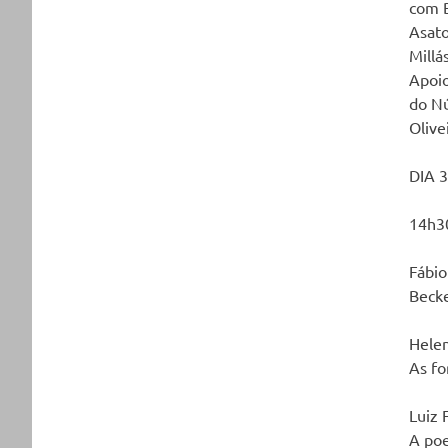
com B
Asato
Millá
Apoio
do Nú
Olivei
DIA 3
14h3
Fábio
Becke
Helen
As fo
Luiz 
A poe