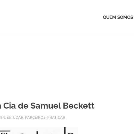
QUEM SOMOS
 Cia de Samuel Beckett
ZEMBRO, 2017
ARTES
TIR
,
ESTUDAR
,
PARCEIROS
,
PRATICAR