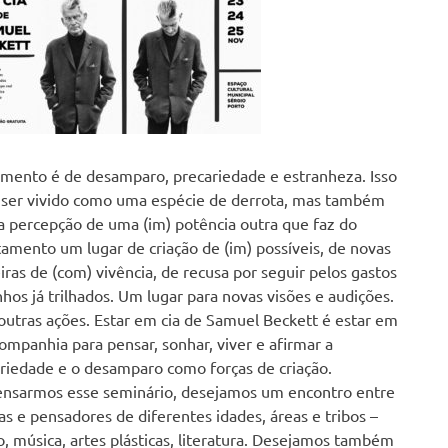
ento é de desamparo, precariedade e estranheza. Isso
ser vivido como uma espécie de derrota, mas também
a percepção de uma (im) potência outra que faz do
amento um lugar de criação de (im) possíveis, de novas
ras de (com) vivência, de recusa por seguir pelos gastos
hos já trilhados. Um lugar para novas visões e audições.
outras ações. Estar em cia de Samuel Beckett é estar em
ompanhia para pensar, sonhar, viver e afirmar a
riedade e o desamparo como forças de criação.
nsarmos esse seminário, desejamo
s um encontro entre
tas e pensadores de diferentes idades, áreas e tribos –
o, música, artes plásticas, literatura. Desejamos também