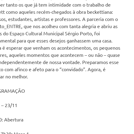
er tanto os que já tem intimidade com o trabalho de
tt como aqueles recém-chegados à obra beckettiana:
sos, estudantes, artistas e professores. A parceria com o
to_ENTRE, que nos acolheu com tanta alegria e abriu as
s do Espaço Cultural Municipal Sérgio Porto, foi
mental para que esses desejos ganhassem uma casa.
 é esperar que venham os acontecimentos, os pequenos
res, aqueles momentos que acontecem – ou não – quase
independentemente de nossa vontade. Preparamos esse
o com afinco e afeto para o “convidado”. Agora, é
ar no melhor.
GRAMAÇÃO
 – 23/11
0: Abertura
17h30: Mesa 1