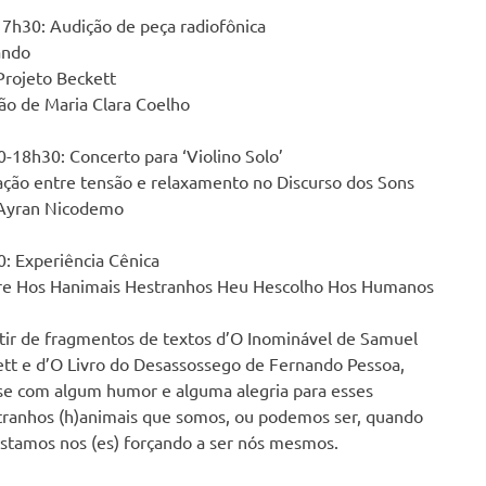
7h30: Audição de peça radiofônica
ando
rojeto Beckett
ão de Maria Clara Coelho
-18h30: Concerto para ‘Violino Solo’
ação entre tensão e relaxamento no Discurso dos Sons
Ayran Nicodemo
: Experiência Cênica
re Hos Hanimais Hestranhos Heu Hescolho Hos Humanos
tir de fragmentos de textos d’O Inominável de Samuel
tt e d’O Livro do Desassossego de Fernando Pessoa,
se com algum humor e alguma alegria para esses
tranhos (h)animais que somos, ou podemos ser, quando
stamos nos (es) forçando a ser nós mesmos.