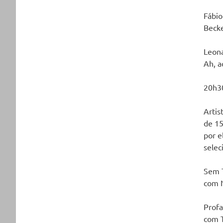
Fábio
Becke
Leon
Ah, a
20h30
Artis
de 15
por e
selec
Sem T
com 
Profa
com 