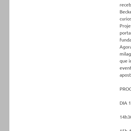
receb
Becke
curio
Proje
porta
funda
Agora
milag
que 
event
apost
PRO
DIA 1
14h3
15h-