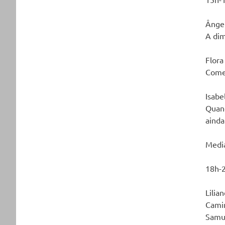
Ânge
A dim
Flora
Comen
Isabe
Quand
ainda
Media
18h-
Lilia
Camin
Samu