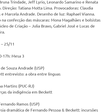
runa Trindade, Jeff Lyrio, Leonardo Samarino e Renata
. Direção: Tatiana Motta Lima. Provocadoras: Claudia
s e Marcela Andrade. Desenho de luz: Raphael Vianna.
 na confecção das máscaras: Mona Magalhães e bolsistas
cleo de Criação – Julia Bravo, Gabriel José e Lucas de
ra.
 – 25/11
0-17h: Mesa 3
 de Souza Andrade (USP)
tt entrevisto: a obra entre línguas
a Martins (PUC-RJ)
rças da indigência em Beckett
Fernando Ramos (USP)
sia dramática de Fernando Pessoa & Beckett: incursões