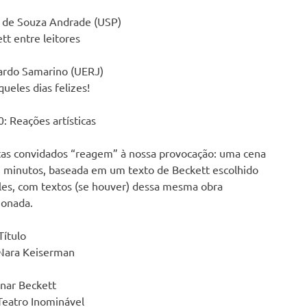
 de Souza Andrade (USP)
tt entre leitores
ardo Samarino (UERJ)
queles dias felizes!
: Reações artísticas
tas convidados “reagem” à nossa provocação: uma cena
 minutos, baseada em um texto de Beckett escolhido
les, com textos (se houver) dessa mesma obra
ionada.
ítulo
Nara Keiserman
nar Beckett
Teatro Inominável