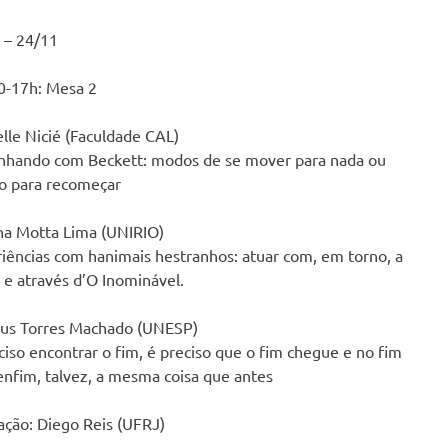
 – 24/11
0-17h: Mesa 2
lle Nicié (Faculdade CAL)
hando com Beckett: modos de se mover para nada ou
o para recomeçar
na Motta Lima (UNIRIO)
iências com hanimais hestranhos: atuar com, em torno, a
r e através d’O Inominável.
ius Torres Machado (UNESP)
ciso encontrar o fim, é preciso que o fim chegue e no fim
enfim, talvez, a mesma coisa que antes
ção: Diego Reis (UFRJ)