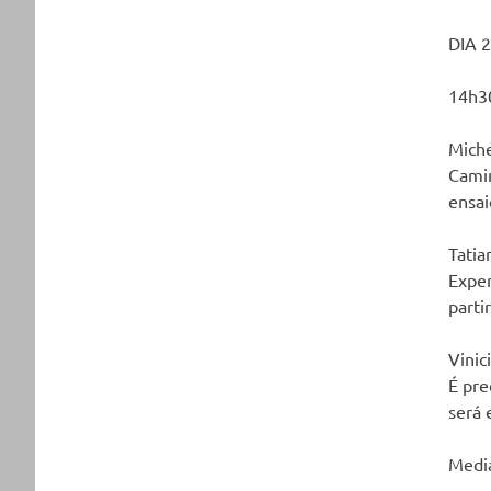
DIA 2
14h3
Miche
Camin
ensai
Tatia
Exper
parti
Vinic
É pre
será 
Media