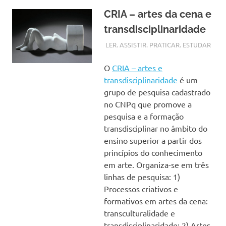
CRIA – artes da cena e
transdisciplinaridade
11 NOVEMBRO, 2017
CRIAARTES
LER. ASSISTIR. PRATICAR. ESTUDAR
O
CRIA – artes e
transdisciplinaridade
é um
grupo de pesquisa cadastrado
no CNPq que promove a
pesquisa e a formação
transdisciplinar no âmbito do
ensino superior a partir dos
princípios do conhecimento
em arte. Organiza-se em três
linhas de pesquisa: 1)
Processos criativos e
formativos em artes da cena:
transculturalidade e
transdisciplinaridade; 2) Artes