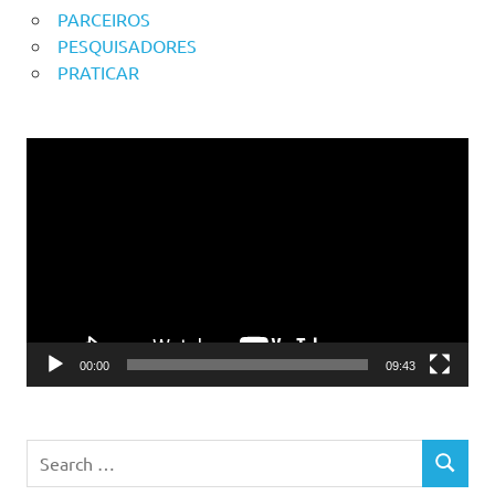
PARCEIROS
PESQUISADORES
PRATICAR
Reprodutor
de
vídeo
00:00
09:43