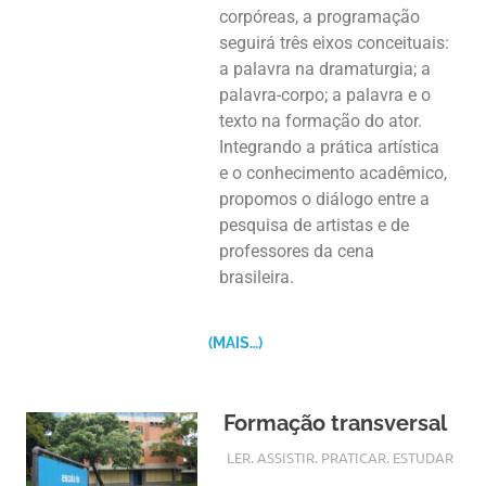
corpóreas, a programação
seguirá três eixos conceituais:
a palavra na dramaturgia; a
palavra-corpo; a palavra e o
texto na formação do ator.
Integrando a prática artística
e o conhecimento acadêmico,
propomos o diálogo entre a
pesquisa de artistas e de
professores da cena
brasileira.
(MAIS…)
Formação transversal
24 NOVEMBRO, 2017
CRIAARTES
LER. ASSISTIR. PRATICAR. ESTUDAR